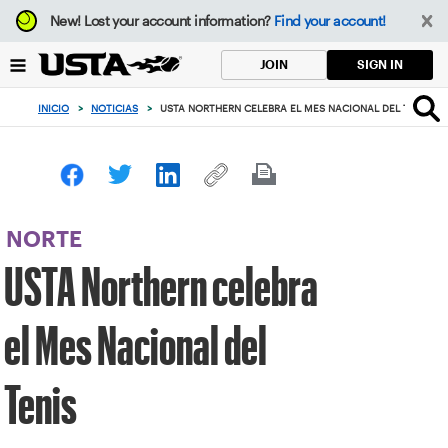
Enfoque
New!
Lost your account information?
Find your account!
desde
el
SIGN IN
JOIN
botón
de
INICIO
>
NOTICIAS
>
USTA NORTHERN CELEBRA EL MES NACIONAL DEL TENIS
volver
al
principio
NORTE
USTA Northern celebra
el Mes Nacional del
Tenis