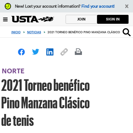
Enfoque
New!
Lost your account information?
Find your account!
desde
el
SIGN IN
JOIN
botón
de
INICIO
>
NOTICIAS
>
2021 TORNEO BENÉFICO PINO MANZANA CLÁSICO DE TENI
volver
al
principio
NORTE
2021 Torneo benéfico
Pino Manzana Clásico
de tenis