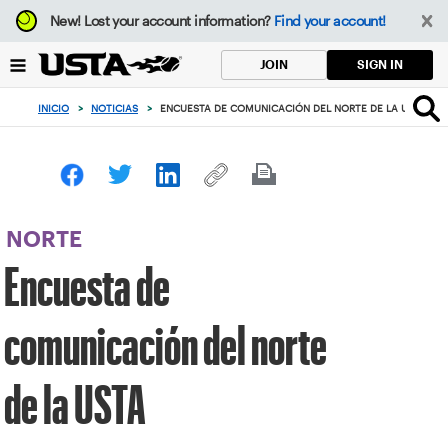
Enfoque
New!
Lost your account information?
Find your account!
desde
el
SIGN IN
JOIN
botón
de
INICIO
>
NOTICIAS
>
ENCUESTA DE COMUNICACIÓN DEL NORTE DE LA USTA
volver
al
principio
NORTE
Encuesta de
comunicación del norte
de la USTA