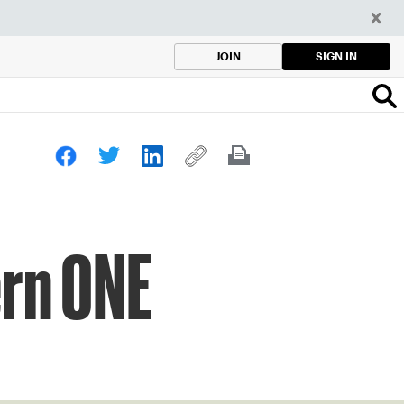
SIGN IN
JOIN
rn ONE