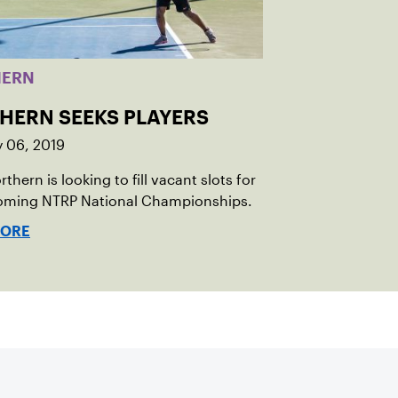
HERN
HERN SEEKS PLAYERS
y 06, 2019
thern is looking to fill vacant slots for
oming NTRP National Championships.
MORE