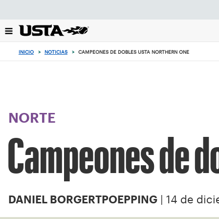
Enfoque
desde
el
botón
de
INICIO
>
NOTICIAS
>
CAMPEONES DE DOBLES USTA NORTHERN ONE
volver
al
principio
NORTE
Campeones de do
| 14 de dic
DANIEL BORGERTPOEPPING