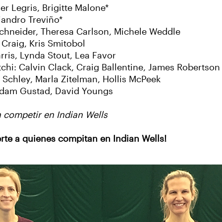
er Legris, Brigitte Malone*
jandro Treviño*
Schneider, Theresa Carlson, Michele Weddle
Craig, Kris Smitobol
rris, Lynda Stout, Lea Favor
i: Calvin Clack, Craig Ballentine, James Robertson
 Schley, Marla Zitelman, Hollis McPeek
Adam Gustad, David Youngs
a competir en Indian Wells
rte a quienes compitan en Indian Wells!