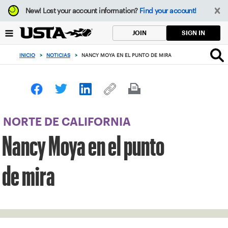
Enfoque
New!
Lost your account information?
Find your account!
desde
el
SIGN IN
JOIN
botón
de
INICIO
>
NOTICIAS
>
NANCY MOYA EN EL PUNTO DE MIRA
volver
al
principio
NORTE DE CALIFORNIA
Nancy Moya en el punto
de mira