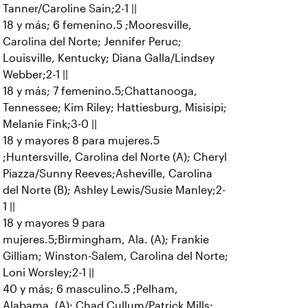
Tanner/Caroline Sain;2-1 ||
18 y más; 6 femenino.5 ;Mooresville,
Carolina del Norte; Jennifer Peruc;
Louisville, Kentucky; Diana Galla/Lindsey
Webber;2-1 ||
18 y más; 7 femenino.5;Chattanooga,
Tennessee; Kim Riley; Hattiesburg, Misisipi;
Melanie Fink;3-0 ||
18 y mayores 8 para mujeres.5
;Huntersville, Carolina del Norte (A); Cheryl
Piazza/Sunny Reeves;Asheville, Carolina
del Norte (B); Ashley Lewis/Susie Manley;2-
1 ||
18 y mayores 9 para
mujeres.5;Birmingham, Ala. (A); Frankie
Gilliam; Winston-Salem, Carolina del Norte;
Loni Worsley;2-1 ||
40 y más; 6 masculino.5 ;Pelham,
Alabama. (A); Chad Cullum/Patrick Mills;