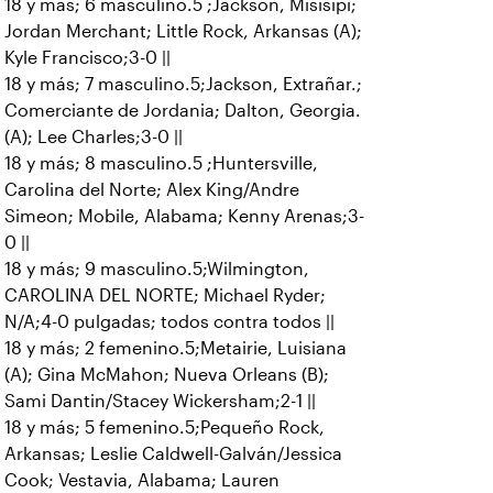
18 y más; 6 masculino.5 ;Jackson, Misisipi;
Jordan Merchant; Little Rock, Arkansas (A);
Kyle Francisco;3-0 ||
18 y más; 7 masculino.5;Jackson, Extrañar.;
Comerciante de Jordania; Dalton, Georgia.
(A); Lee Charles;3-0 ||
18 y más; 8 masculino.5 ;Huntersville,
Carolina del Norte; Alex King/Andre
Simeon; Mobile, Alabama; Kenny Arenas;3-
0 ||
18 y más; 9 masculino.5;Wilmington,
CAROLINA DEL NORTE; Michael Ryder;
N/A;4-0 pulgadas; todos contra todos ||
18 y más; 2 femenino.5;Metairie, Luisiana
(A); Gina McMahon; Nueva Orleans (B);
Sami Dantin/Stacey Wickersham;2-1 ||
18 y más; 5 femenino.5;Pequeño Rock,
Arkansas; Leslie Caldwell-Galván/Jessica
Cook; Vestavia, Alabama; Lauren