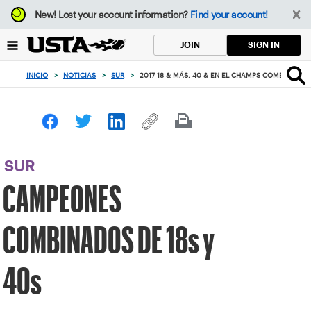
Enfoque
New!
Lost your account information?
Find your account!
desde
el
SIGN IN
JOIN
botón
de
INICIO
>
NOTICIAS
>
SUR
>
2017 18 & MÁS, 40 & EN EL CHAMPS COMBO
volver
al
principio
SUR
CAMPEONES
COMBINADOS DE 18s y
40s