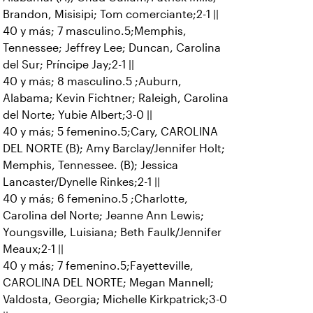
Brandon, Misisipi; Tom comerciante;2-1 ||
40 y más; 7 masculino.5;Memphis,
Tennessee; Jeffrey Lee; Duncan, Carolina
del Sur; Príncipe Jay;2-1 ||
40 y más; 8 masculino.5 ;Auburn,
Alabama; Kevin Fichtner; Raleigh, Carolina
del Norte; Yubie Albert;3-0 ||
40 y más; 5 femenino.5;Cary, CAROLINA
DEL NORTE (B); Amy Barclay/Jennifer Holt;
Memphis, Tennessee. (B); Jessica
Lancaster/Dynelle Rinkes;2-1 ||
40 y más; 6 femenino.5 ;Charlotte,
Carolina del Norte; Jeanne Ann Lewis;
Youngsville, Luisiana; Beth Faulk/Jennifer
Meaux;2-1 ||
40 y más; 7 femenino.5;Fayetteville,
CAROLINA DEL NORTE; Megan Mannell;
Valdosta, Georgia; Michelle Kirkpatrick;3-0