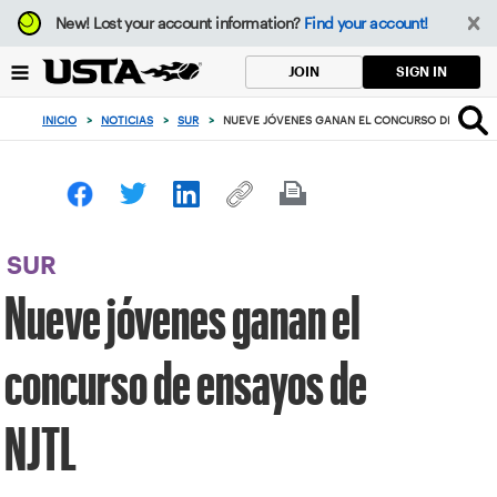
Enfoque
New!
Lost your account information?
Find your account!
desde
el
SIGN IN
JOIN
botón
de
INICIO
>
NOTICIAS
>
SUR
>
NUEVE JÓVENES GANAN EL CONCURSO DE ENSAYO
volver
al
principio
SUR
Nueve jóvenes ganan el
concurso de ensayos de
NJTL