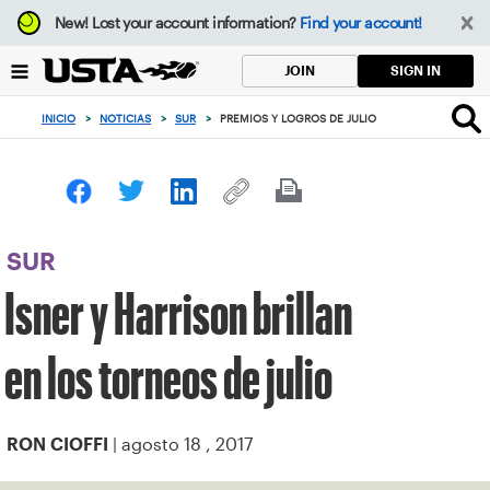
Enfoque
New!
Lost your account information?
Find your account!
desde
el
SIGN IN
JOIN
botón
de
INICIO
>
NOTICIAS
>
SUR
>
PREMIOS Y LOGROS DE JULIO
volver
al
principio
SUR
Isner y Harrison brillan
en los torneos de julio
| agosto 18 , 2017
RON CIOFFI