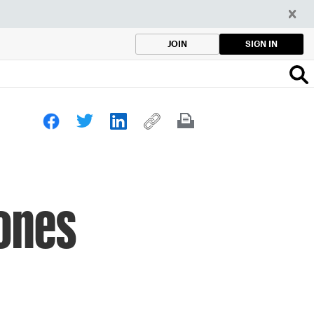
SIGN IN
JOIN
iones