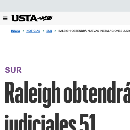
Enfoque
desde
el
botón
de
INICIO
>
NOTICIAS
>
SUR
>
RALEIGH OBTENDRÁ NUEVAS INSTALACIONES JUDIC
volver
al
principio
SUR
Raleigh obtendrá
judiciales 51