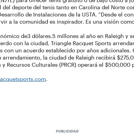
NJTL) para ofrecer tenis gratuito o de bajo costo a j
l del deporte del tenis tanto en Carolina del Norte com
 Desarrollo de Instalaciones de la USTA. “Desde el co
ervir a la comunidad es inspirador. Es una visión com
nómico de3 dólares.5 millones al año en Raleigh y se
erdo con la ciudad, Triangle Racquet Sports arrendar
s con un acuerdo establecido por años adicionales.
de arrendamiento, la ciudad de Raleigh recibirá $27
ón y Recursos Culturales (PRCR) operará el $500,000 
racquetsports.com
.
PUBLICIDAD