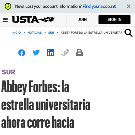
Enfoque
New!
Lost your account information?
Find your account!
desde
el
SIGN IN
JOIN
botón
de
INICIO
>
NOTICIAS
>
SUR
>
ABBEY FORBES: LA ESTRELLA UNIVERSITARIA AH
volver
al
principio
SUR
Abbey Forbes: la
estrella universitaria
ahora corre hacia