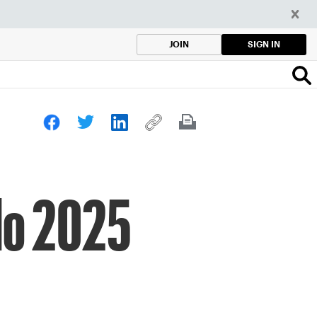
SIGN IN
JOIN
do 2025