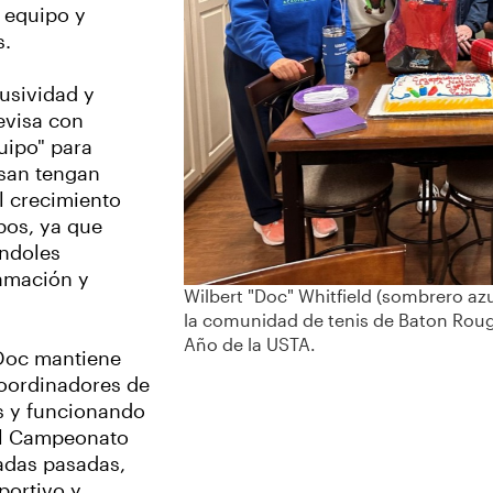
 equipo y
s.
usividad y
evisa con
uipo" para
esan tengan
l crecimiento
pos, ya que
éndoles
ramación y
Wilbert "Doc" Whitfield (sombrero azu
la comunidad de tenis de Baton Rou
Año de la USTA.
 Doc mantiene
coordinadores de
os y funcionando
al Campeonato
radas pasadas,
eportivo y