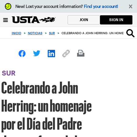
Enfoque
New!
Lost your account information?
Find your account!
desde
el
SIGN IN
JOIN
botón
de
INICIO
>
NOTICIAS
>
SUR
>
CELEBRANDO A JOHN HERRING: UN HOMENAJE POR
volver
al
principio
SUR
Celebrando a John
Herring: un homenaje
por el Día del Padre