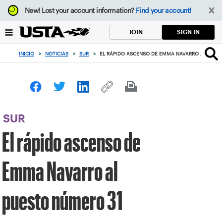
Enfoque
New!
Lost your account information?
Find your account!
desde
el
SIGN IN
JOIN
botón
de
INICIO
>
NOTICIAS
>
SUR
>
EL RÁPIDO ASCENSO DE EMMA NAVARRO AL PUES
volver
al
principio
SUR
El rápido ascenso de
Emma Navarro al
puesto número 31