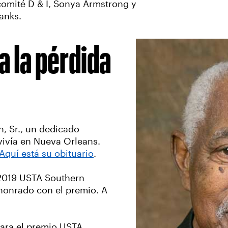
omité D & I, Sonya Armstrong y
anks.
 la pérdida
n, Sr., un dedicado
vivía en Nueva Orleans.
Aquí está su obituario
.
 2019 USTA Southern
 honrado con el premio. A
para el premio USTA