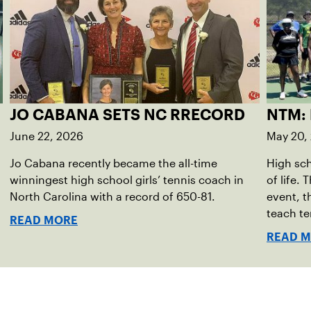
JO CABANA SETS NC RRECORD
NTM:
June 22, 2026
May 20,
Jo Cabana recently became the all-time
High sch
winningest high school girls’ tennis coach in
of life.
North Carolina with a record of 650-81.
event, t
teach te
READ MORE
READ 