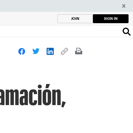
SIGN IN
JOIN
lamación,