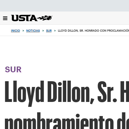
Enfoque
desde
el
botón
de
INICIO
>
NOTICIAS
>
SUR
>
LLOYD DILLON, SR. HONRADO CON PROCLAMACIÓ
volver
al
principio
SUR
Lloyd Dillon, Sr
nombramiento de