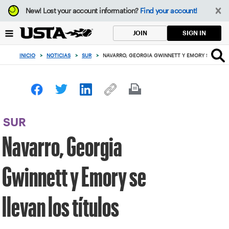
Enfoque
New!
Lost your account information?
Find your account!
desde
el
SIGN IN
JOIN
botón
de
INICIO
>
NOTICIAS
>
SUR
>
NAVARRO, GEORGIA GWINNETT Y EMORY SE LLEVA
volver
al
principio
SUR
Navarro, Georgia
Gwinnett y Emory se
llevan los títulos