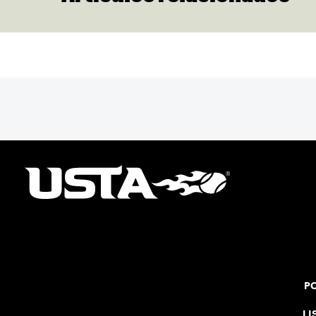
PO
LI