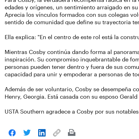
Para Cosby, la verdadera recompensa radica en la o
edades y orígenes, un sentimiento arraigado en su c
Aprecia los vínculos formados con sus colegas volu
sentido de comunidad que define su trayectoria te
Ella explica: "En el centro de este rol está la cons
Mientras Cosby continúa dando forma al panorama d
inspiración. Su compromiso inquebrantable de fomen
personas pueden tener dentro y fuera de sus comun
capacidad para unir y empoderar a personas de to
Además de ser voluntario, Cosby se desempeña como
Henry, Georgia. Está casada con su esposo Gerald y
USTA Southern agradece a Cosby por sus notables 