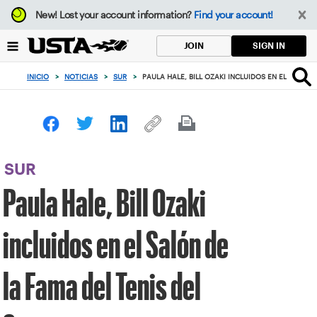
Enfoque
New!
Lost your account information?
Find your account!
desde
el
SIGN IN
JOIN
botón
de
INICIO
>
NOTICIAS
>
SUR
>
PAULA HALE, BILL OZAKI INCLUIDOS EN EL SALÓN 
volver
al
principio
SUR
Paula Hale, Bill Ozaki
incluidos en el Salón de
la Fama del Tenis del