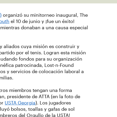
)
organizó su minitorneo inaugural, The
outh
el 10 de junio y ¡fue un éxito!
a mientras donaban a una causa especial
y aliados cuya misión es construir y
rtido por el tenis. Logran esta misión
caudando fondos para su organización
enéfica patrocinada, Lost-n-Found
tos y servicios de colocación laboral a
milias.
stros miembros tengan una forma
n, presidente de ATTA (en la foto de
or
USTA Georgia
). Los jugadores
luyó bolsos, toallas y gafas de sol
ombreros del Orgullo de la USTA!