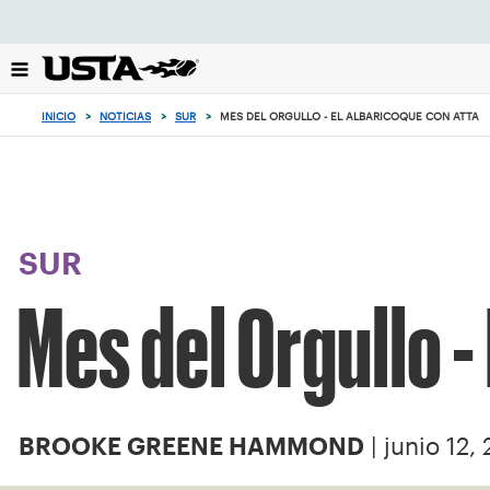
Enfoque
desde
el
botón
de
INICIO
>
NOTICIAS
>
SUR
>
MES DEL ORGULLO - EL ALBARICOQUE CON ATTA
volver
al
principio
SUR
Mes del Orgullo -
| junio 12,
BROOKE GREENE HAMMOND