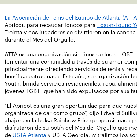
La Asociación de Tenis del Equipo de Atlanta (ATTA
Apricot, para recaudar fondos para
Lost-n-Found Y
Treinta y dos jugadores se divirtieron en la canch
durante el Mes del Orgullo.
ATTA es una organización sin fines de lucro LGBT+ 
fomentar una comunidad a través de su amor compa
principalmente ofreciendo servicios de tenis y re
benéfica patrocinada. Este año, su organización b
Youth, brinda servicios residenciales, ropa, alimen
jóvenes LGBT+ que han sido expulsados por sus fa
"El Apricot es una gran oportunidad para que nue
organizada de dar como grupo", dijo Edward Sulliva
abajo con la bolsa Rainbow Pride proporcionada p
disfrutaron de su botín del Mes del Orgullo que inc
de
USTA Atlanta
y USTA Georgia, ¡y trajimos los s