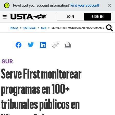
Enfoque
New!
Lost your account information?
Find your account!
desde
el
SIGN IN
JOIN
botón
de
INICIO
>
NOTICIAS
>
SUR
>
SERVE FIRST MONITOREAR PROGRAMAS EN 100+ T
volver
al
principio
SUR
Serve First monitorear
programas en 100+
tribunales públicos en