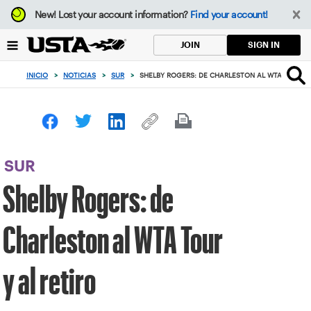
Enfoque
New!
Lost your account information?
Find your account!
desde
el
SIGN IN
JOIN
botón
de
INICIO
>
NOTICIAS
>
SUR
>
SHELBY ROGERS: DE CHARLESTON AL WTA TOUR Y 
volver
al
principio
SUR
Shelby Rogers: de
Charleston al WTA Tour
y al retiro