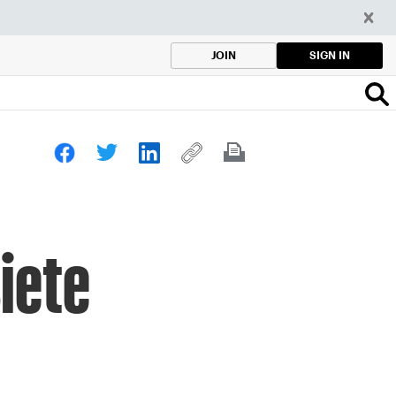
SIGN IN
JOIN
siete