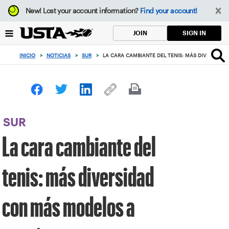
Enfoque
New!
Lost your account information?
Find your account!
desde
el
SIGN IN
JOIN
botón
de
INICIO
>
NOTICIAS
>
SUR
>
LA CARA CAMBIANTE DEL TENIS: MÁS DIVERSIDA
volver
al
principio
SUR
La cara cambiante del
tenis: más diversidad
con más modelos a