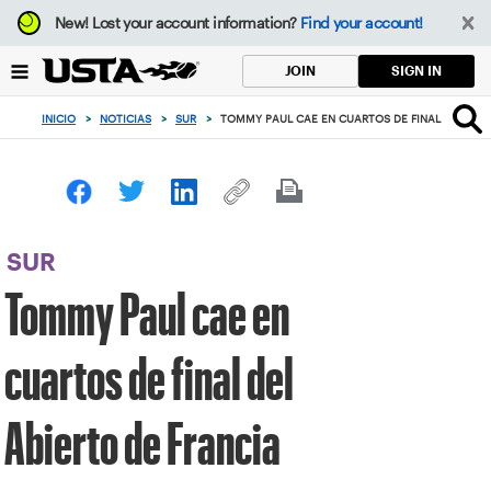
Enfoque
New!
Lost your account information?
Find your account!
desde
el
SIGN IN
JOIN
botón
de
INICIO
>
NOTICIAS
>
SUR
>
TOMMY PAUL CAE EN CUARTOS DE FINAL DEL ABI
volver
al
principio
SUR
Tommy Paul cae en
cuartos de final del
Abierto de Francia