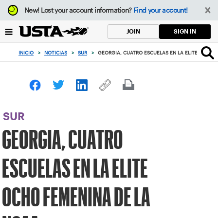
Enfoque
New!
Lost your account information?
Find your account!
desde
el
SIGN IN
JOIN
botón
de
INICIO
>
NOTICIAS
>
SUR
>
GEORGIA, CUATRO ESCUELAS EN LA ELITE OCHO 
volver
al
principio
SUR
GEORGIA, CUATRO
ESCUELAS EN LA ELITE
OCHO FEMENINA DE LA