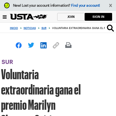
Enfoque
New!
Lost your account information?
Find your account!
desde
el
SIGN IN
JOIN
botón
de
INICIO
>
NOTICIAS
>
SUR
>
VOLUNTARIA EXTRAORDINARIA GANA EL PREMIO M
volver
al
principio
SUR
Voluntaria
extraordinaria gana el
premio Marilyn