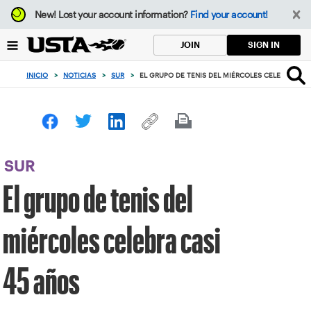
Enfoque
New!
Lost your account information?
Find your account!
desde
el
SIGN IN
JOIN
botón
de
INICIO
>
NOTICIAS
>
SUR
>
EL GRUPO DE TENIS DEL MIÉRCOLES CELEBRA CAS
volver
al
principio
SUR
El grupo de tenis del
miércoles celebra casi
45 años