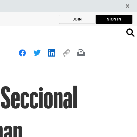
SIGN IN
JOIN
 Seccional
man