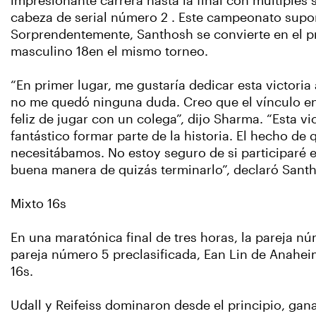
impresionante carrera hasta la final con múltiples s
cabeza de serial número 2 . Este campeonato supon
Sorprendentemente, Santhosh se convierte en el pr
masculino 18en el mismo torneo.
“En primer lugar, me gustaría dedicar esta victoria
no me quedó ninguna duda. Creo que el vínculo en
feliz de jugar con un colega”, dijo Sharma. “Esta 
fantástico formar parte de la historia. El hecho d
necesitábamos. No estoy seguro de si participaré 
buena manera de quizás terminarlo”, declaró Sant
Mixto 16s
En una maratónica final de tres horas, la pareja nú
pareja número 5 preclasificada, Ean Lin de Anaheim
16s.
Udall y Reifeiss dominaron desde el principio, gan