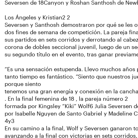
Seversen de 18Canyon y Roshan Santhosh de Newbu
Los Ángeles y Kristian2 2
Seversen y Santhosh demostraron por qué se les ot
dos fines de semana de competición. La pareja fina
sus partidos en sets corridos y derrotando al cabez
corona de dobles seccional juvenil, luego de un s
su segundo título en el evento, tras ganar previa
“Es una sensación estupenda. Llevo muchos años p
tanto tiempo es fantástico. “Siento que nuestros
porque siento
tenemos una gran energía y conexión en la cancha
. En la final femenina de 18 , la pareja número 2
formada por Kingsley “Kiki” Wolf6 Julia Seversen de
por Isabelle Nguyen de Santo Gabriel y Madeline C
4y3
En su camino a la final, Wolf y Seversen ganaron t
avanzando a la final con victorias en sets corridos