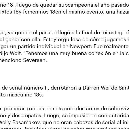
enino 18 , luego de quedar subcampeona el año pasado
s mixtos 18y femeninos 18en el mismo evento, una ha
l, ya que en el pasado llegó a la final de mi categor
nial ganar con ella. Estoy orgullosa de cómo jugamos
jugar un partido individual en Newport. Fue realment
, dijo Wolf. “Tenemos una muy buena conexión en la
, mencionó Seversen.
de serial número 1 , derrotaron a Darren Wei de Sa
to masculino 18s.
 primeras rondas en sets corridos antes de sobreviv
ritmo y desempates. Luego, se impusieron con autorida
 Wei y Basamakov, que no eran cabezas de serial al ini