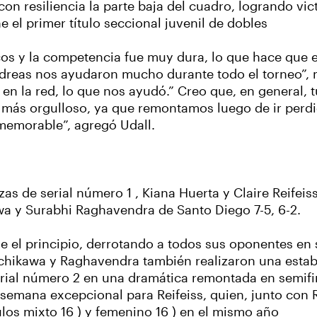
on resiliencia la parte baja del cuadro, logrando vic
ne el primer título seccional juvenil de dobles
os y la competencia fue muy dura, lo que hace que e
dreas nos ayudaron mucho durante todo el torneo”, m
e en la red, lo que nos ayudó.” Creo que, en general
y más orgulloso, ya que remontamos luego de ir perd
 memorable”, agregó Udall.
 de serial número 1 , Kiana Huerta y Claire Reifeiss
wa y Surabhi Raghavendra de Santo Diego 7-5, 6-2.
e el principio, derrotando a todos sus oponentes en 
achikawa y Raghavendra también realizaron una estab
rial número 2 en una dramática remontada en semifinal
 semana excepcional para Reifeiss, quien, junto con 
tulos mixto 16 ) y femenino 16 ) en el mismo año