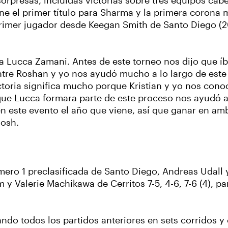
orpresas, incluidas victorias sobre tres equipos cabez
e el primer título para Sharma y la primera corona 
imer jugador desde Keegan Smith de Santo Diego (201
 a Lucca Zamani. Antes de este torneo nos dijo que í
tre Roshan y yo nos ayudó mucho a lo largo de este 
victoria significa mucho porque Kristian y yo nos co
e que Lucca formara parte de este proceso nos ayudó a
en este evento el año que viene, así que ganar en a
hosh.
mero 1 preclasificada de Santo Diego, Andreas Udall y 
 y Valerie Machikawa de Cerritos 7-5, 4-6, 7-6 (4), 
ando todos los partidos anteriores en sets corridos