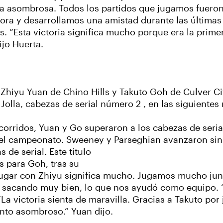
ra asombrosa. Todos los partidos que jugamos fueron
ra y desarrollamos una amistad durante las últimas
ss. “Esta victoria significa mucho porque era la prim
ijo Huerta.
, Zhiyu Yuan de Chino Hills y Takuto Goh de Culver Ci
lla, cabezas de serial número 2 , en las siguientes ro
 corridos, Yuan y Go superaron a los cabezas de seri
r el campeonato. Sweeney y Parseghian avanzaron sin c
de serial. Este título
 para Goh, tras su
“Jugar con Zhiyu significa mucho. Jugamos mucho jun
ba sacando muy bien, lo que nos ayudó como equipo. 
“La victoria sienta de maravilla. Gracias a Takuto por
vento asombroso.” Yuan dijo.