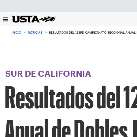
Enfoque
desde
el
botón
de
INICIO
>
NOTICIAS
>
RESULTADOS DEL 123RD CAMPEONATO SECCIONAL ANUAL D
volver
al
principio
SUR DE CALIFORNIA
Resultados del 
Anual de Dobles 