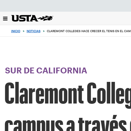
Enfoque
desde
el
botón
de
INICIO
>
NOTICIAS
>
CLAREMONT COLLEGES HACE CRECER EL TENIS EN EL CAMP
volver
al
principio
SUR DE CALIFORNIA
Claremont College
campus a través 