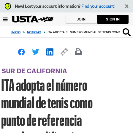
Enfoque
New!
Lost your account information?
Find your account!
desde
el
SIGN IN
JOIN
botón
de
INICIO
>
NOTICIAS
>
ITA ADOPTA EL NÚMERO MUNDIAL DE TENIS COMO PUNTO D
volver
al
principio
SUR DE CALIFORNIA
ITA adopta el número
mundial de tenis como
punto de referencia