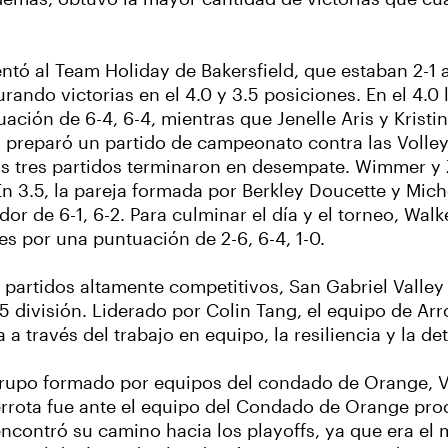
ntó al Team Holiday de Bakersfield, que estaban 2-1 al
urando victorias en el 4.0 y 3.5 posiciones. En el 4.
ación de 6-4, 6-4, mientras que Jenelle Aris y Kristi
to preparó un partido de campeonato contra las Volley
los tres partidos terminaron en desempate. Wimmer y
En 3.5, la pareja formada por Berkley Doucette y Mic
or de 6-1, 6-2. Para culminar el día y el torneo, Wal
es por una puntuación de 2-6, 6-4, 1-0.
 partidos altamente competitivos, San Gabriel Valley
división. Liderado por Colin Tang, el equipo de Ar
a través del trabajo en equipo, la resiliencia y la d
 grupo formado por equipos del condado de Orange, V
derrota fue ante el equipo del Condado de Orange pr
encontró su camino hacia los playoffs, ya que era el