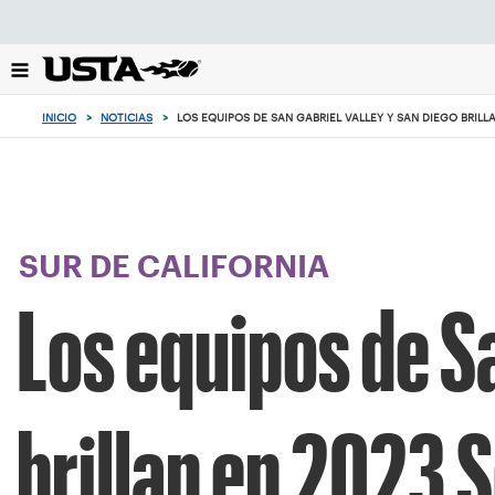
Enfoque
desde
el
botón
de
INICIO
>
NOTICIAS
>
LOS EQUIPOS DE SAN GABRIEL VALLEY Y SAN DIEGO BRILL
volver
al
principio
SUR DE CALIFORNIA
Los equipos de Sa
brillan en 2023 