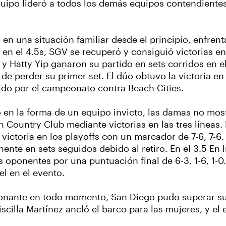
uipo lideró a todos los demás equipos contendientes 
en una situación familiar desde el principio, enfre
n el 4.5s, SGV se recuperó y consiguió victorias en e
 y Hatty Yip ganaron su partido en sets corridos en e
s de perder su primer set. El dúo obtuvo la victoria 
tido por el campeonato contra Beach Cities.
n la forma de un equipo invicto, las damas no mostr
Country Club mediante victorias en las tres líneas. 
victoria en los playoffs con un marcador de 7-6, 7-6
ente en sets seguidos debido al retiro. En el 3.5 En 
s oponentes por una puntuación final de 6-3, 1-6, 1-
l en el evento.
nante en todo momento, San Diego pudo superar sus 
cilla Martínez ancló el barco para las mujeres, y el