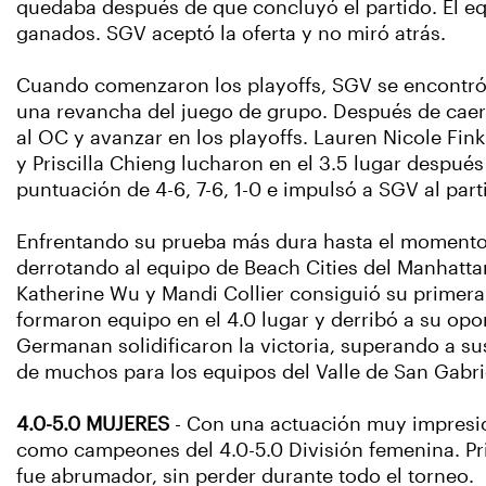
quedaba después de que concluyó el partido. El eq
ganados. SGV aceptó la oferta y no miró atrás.
Cuando comenzaron los playoffs, SGV se encontró 
una revancha del juego de grupo. Después de caer e
al OC y avanzar en los playoffs. Lauren Nicole Fink
y Priscilla Chieng lucharon en el 3.5 lugar despué
puntuación de 4-6, 7-6, 1-0 e impulsó a SGV al par
Enfrentando su prueba más dura hasta el momento e
derrotando al equipo de Beach Cities del Manhattan 
Katherine Wu y Mandi Collier consiguió su primera 
formaron equipo en el 4.0 lugar y derribó a su opon
Germanan solidificaron la victoria, superando a su
de muchos para los equipos del Valle de San Gabrie
4.0-5.0 MUJERES
- Con una actuación muy impresio
como campeones del 4.0-5.0 División femenina. Pris
fue abrumador, sin perder durante todo el torneo.