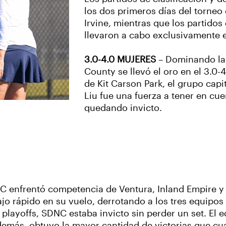
los dos primeros días del torneo
Irvine, mientras que los partido
llevaron a cabo exclusivamente en
3.0-4.0 MUJERES
– Dominando la
County se llevó el oro en el 3.0-
de Kit Carson Park, el grupo cap
Liu fue una fuerza a tener en cue
quedando invicto.
C enfrentó competencia de Ventura, Inland Empire y
bajo rápido en su vuelo, derrotando a los tres equi
s playoffs, SDNC estaba invicto sin perder un set. El 
emás, obtuvo la mayor cantidad de victorias que cua