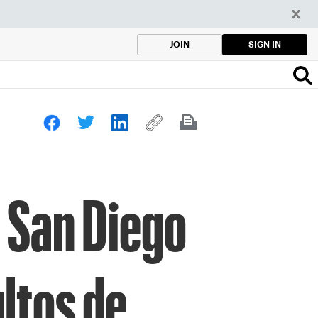
SIGN IN
JOIN
y San Diego
ltos de