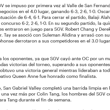
 se impuso por primera vez al Valle de San Fernando
egocios en el 4.0 lugar, ganando 6-3, 2-6, 1-0. Osc
tuación de 6-4, 6-1. Para cerrar el partido, Balaji Al
l concurso 6-2, 2-6, 1-0. En su segundo partido, la q
s entraron en juego para SGV. Robert Chang y Dere
ugar. Tay se asoció con Suleman Alidina y arrasó con s
phonse derrotaron a sus competidores en el 3.0 lugar
ó a los oponentes, ya que SGV cayó ante OC por un mar
as victorias del torneo, superando a sus oponentes 6-
 obtuvo una victoria general mientras lideraban a tod
eativo Queen Anne fue honrado como finalista.
 San Gabriel Valley completó una barrida limpia en l
os una vez más por Colin Tang, los hombres del SGV co
ara Tang durante el fin de semana.