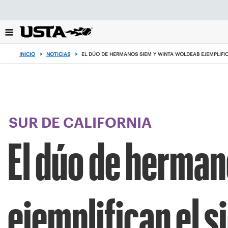
Enfoque
desde
el
botón
de
INICIO
>
NOTICIAS
>
EL DÚO DE HERMANOS SIEM Y WINTA WOLDEAB EJEMPLIFIC
volver
al
principio
SUR DE CALIFORNIA
El dúo de herma
ejemplifican el s