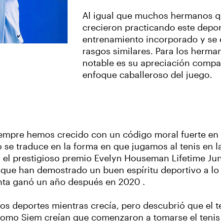
Al igual que muchos hermanos qu
crecieron practicando este dep
entrenamiento incorporado y se 
rasgos similares. Para los herm
notable es su apreciación compar
enfoque caballeroso del juego.
Siempre hemos crecido con un código moral fuerte en
 se traduce en la forma en que jugamos al tenis en l
o el prestigioso premio Evelyn Houseman Lifetime Ju
que han demostrado un buen espíritu deportivo a lo l
inta ganó un año después en 2020 .
s deportes mientras crecía, pero descubrió que el t
como Siem creían que comenzaron a tomarse el tenis 