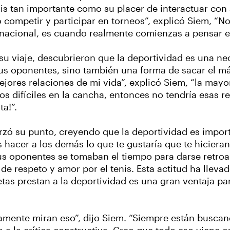
tenis tan importante como su placer de interactuar co
competir y participar en torneos”, explicó Siem, “Nos
acional, es cuando realmente comienzas a pensar en
u viaje, descubrieron que la deportividad es una nec
sus oponentes, sino también una forma de sacar el 
res relaciones de mi vida”, explicó Siem, “la mayorí
s difíciles en la cancha, entonces no tendría esas re
a!”.
rzó su punto, creyendo que la deportividad es impor
cer a los demás lo que te gustaría que te hicieran a 
s oponentes se tomaban el tiempo para darse retroa
e respeto y amor por el tenis. Esta actitud ha lleva
tas prestan a la deportividad es una gran ventaja pa
ivamente miran eso”, dijo Siem. “Siempre están busca