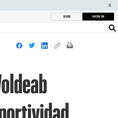
SIGN IN
JOIN
Woldeab
eportividad