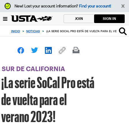
Enfoque
New!
Lost your account information?
Find your account!
desde
el
SIGN IN
JOIN
botón
de
INICIO
>
NOTICIAS
>
¡LA SERIE SOCAL PRO ESTÁ DE VUELTA PARA EL VERANO 20
volver
al
principio
SUR DE CALIFORNIA
¡La serie SoCal Pro está
de vuelta para el
verano 2023!