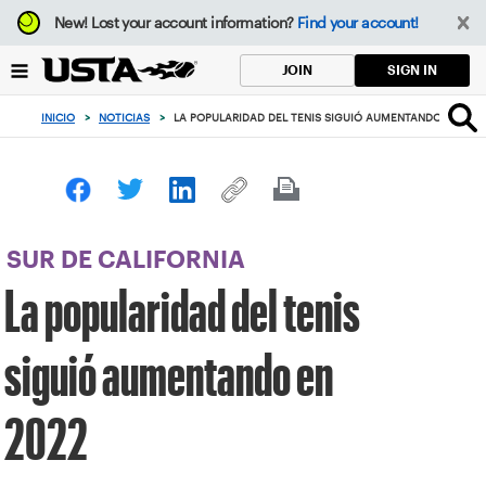
Enfoque
New!
Lost your account information?
Find your account!
desde
el
SIGN IN
JOIN
botón
de
INICIO
>
NOTICIAS
>
LA POPULARIDAD DEL TENIS SIGUIÓ AUMENTANDO EN 202
volver
al
principio
SUR DE CALIFORNIA
La popularidad del tenis
siguió aumentando en
2022