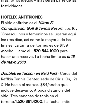
rifas, otros juegos y más serán parte de las
festividades.
HOTELES ANFITRIONES
El sitio anfitrión es el
Hilton El
Conquistador Golf & Tennis Resort
. Los 16y
18masculinos y femeninos se jugarán aquí
los tres días, así como la mayoría de las
finales. La tarifa del torneo es de $139
/noche. Llame al 1.
520-544-1000
para
hacer una reserva. La fecha límite es
el 18
de mayo 2018
.
Doubletree Tucson en Reid Park
- Cerca del
Reffkin Tennis Center, sede de Girls 10s, 12s
& 14s hasta el martes. $84/noche que
incluye desayuno. A poca distancia del
sitio. Tres canchas de tenis en el
terreno.
1.520.881.4200
. La fecha límite