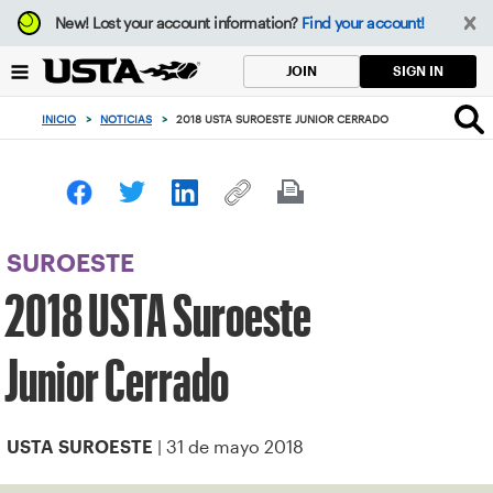
Enfoque
New!
Lost your account information?
Find your account!
desde
el
SIGN IN
JOIN
botón
de
INICIO
>
NOTICIAS
>
2018 USTA SUROESTE JUNIOR CERRADO
volver
al
principio
SUROESTE
2018 USTA Suroeste
Junior Cerrado
| 31 de mayo 2018
USTA SUROESTE