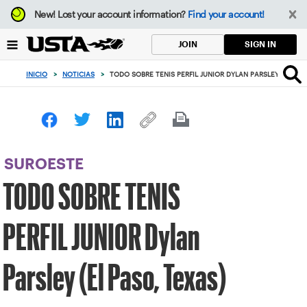
Enfoque
New!
Lost your account information?
Find your account!
desde
el
SIGN IN
JOIN
botón
de
INICIO
>
NOTICIAS
>
TODO SOBRE TENIS PERFIL JUNIOR DYLAN PARSLEY (EL PAS
volver
al
principio
SUROESTE
TODO SOBRE TENIS
PERFIL JUNIOR Dylan
Parsley (El Paso, Texas)