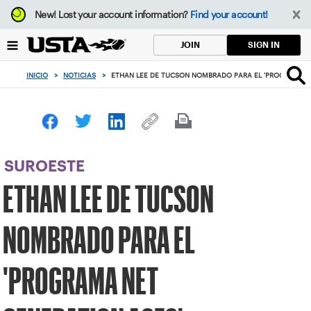
Enfoque
New!
Lost your account information?
Find your account!
desde
el
SIGN IN
JOIN
botón
de
INICIO
>
NOTICIAS
>
ETHAN LEE DE TUCSON NOMBRADO PARA EL 'PROGRAMA N
volver
al
principio
SUROESTE
ETHAN LEE DE TUCSON
NOMBRADO PARA EL
'PROGRAMA NET