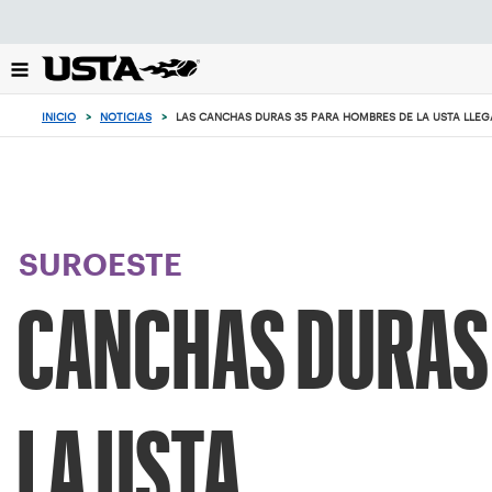
Enfoque
desde
el
botón
de
INICIO
>
NOTICIAS
>
LAS CANCHAS DURAS 35 PARA HOMBRES DE LA USTA LLEG
volver
al
principio
SUROESTE
CANCHAS DURAS 
LA USTA