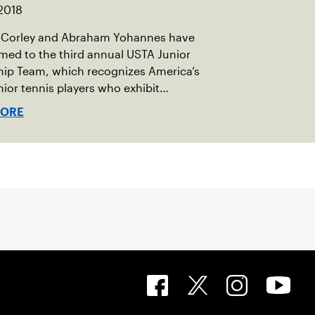
2018
Corley and Abraham Yohannes have
ed to the third annual USTA Junior
hip Team, which recognizes America’s
unior tennis players who exhibit
ip, sportsmanship and character on
MORE
the court.