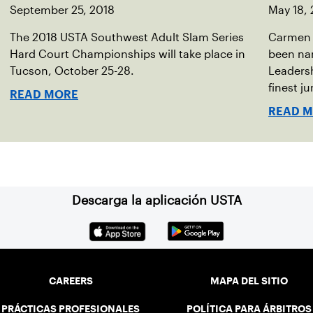
September 25, 2018
May 18, 
The 2018 USTA Southwest Adult Slam Series
Carmen 
Hard Court Championships will take place in
been nam
Tucson, October 25-28.
Leaders
finest j
READ MORE
leadersh
READ 
and off 
Descarga la aplicación USTA
CAREERS
MAPA DEL SITIO
PRÁCTICAS PROFESIONALES
POLÍTICA PARA ÁRBITROS