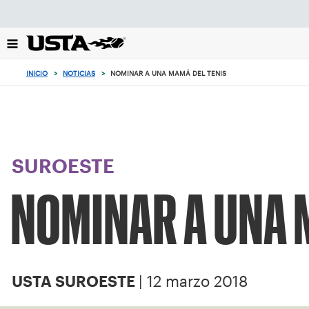
Enfoque
desde
el
botón
de
INICIO
>
NOTICIAS
>
NOMINAR A UNA MAMÁ DEL TENIS
volver
al
principio
SUROESTE
NOMINAR A UNA 
| 12 marzo 2018
USTA SUROESTE