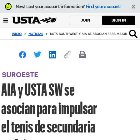
Enfoque
New!
Lost your account information?
Find your account!
desde
el
SIGN IN
JOIN
botón
de
INICIO
>
NOTICIAS
>
USTA SOUTHWEST Y AIA SE ASOCIAN PARA MEJORAR EL TE
volver
al
principio
SUROESTE
AIA y USTA SW se
asocian para impulsar
el tenis de secundaria