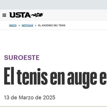
Enfoque
desde
el
botón
de
INICIO
>
NOTICIAS
>
EL ASCENSO DEL TENIS
volver
al
principio
SUROESTE
El tenis en auge 
13 de Marzo de 2025