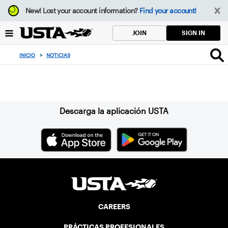
Enfoque
New!
Lost your account information?
Find your account!
desde
el
SIGN IN
JOIN
botón
de
INICIO
>
NOTICIAS
volver
al
Suscríbase a nuestro boletín
principio
Descarga la aplicación USTA
CAREERS
PRÁCTICAS PROFESIONALES