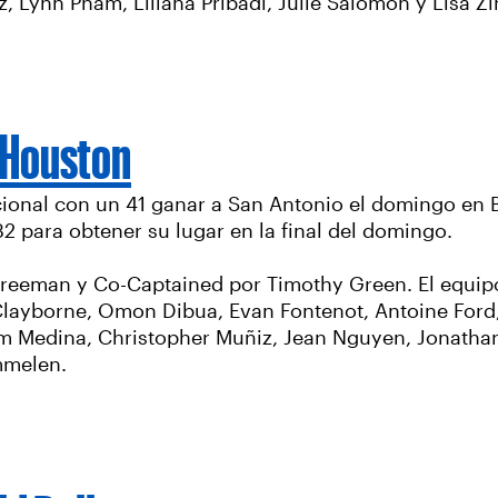
z, Lynh Pham, Liliana Pribadi, Julie Salomon y Lisa 
-Houston
ional con un 41 ganar a San Antonio el domingo en
2 para obtener su lugar en la final del domingo.
Freeman y Co-Captained por Timothy Green. El equip
 Clayborne, Omon Dibua, Evan Fontenot, Antoine For
edina, Christopher Muñiz, Jean Nguyen, Jonathan P
mmelen.