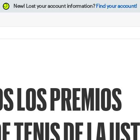
New!
Lost your account information?
Find your account!
S LOS PREMIOS
 TENIS DE LA US