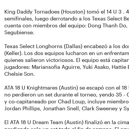
King Daddy Tornadoes (Houston) tomó el 14 U 3 . 4 
semifinales, luego derrotando a los Texas Select Be
cuenta con miembros del equipo: Dong Thanh Do, J
Segubiense.
Texas Select Longhorns (Dallas) encabezó a los dos
(Keller). Los dos equipos lucharon en un enfrenta
quienes salieron victoriosos. El equipo está capit
jugadores: Mariansofia Aguirre, Yuki Asako, Hatti
Chelsie Son.
ATA 18 U Knightmares (Austin) se escapó con el 18 
no perdieron un set durante el torneo, yendo 35 - 0
y co-capitaneado por Chad Loup, incluye miembros
Jordan Phillips, Jonathan Snell, Clark Sweeney y S
El ATA 18 U Dream Team (Austin) finalizó en la cima