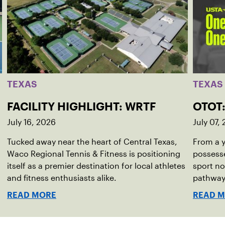
TEXAS
TEXAS
FACILITY HIGHLIGHT: WRTF
OTOT
July 16, 2026
July 07,
Tucked away near the heart of Central Texas,
From a 
Waco Regional Tennis & Fitness is positioning
possesse
itself as a premier destination for local athletes
sport no
and fitness enthusiasts alike.
pathway 
READ MORE
READ 