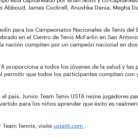
quipo está capitaneado por Brian Notis y co-capitane
ios Abboud, James Cockrell, Anushka Dania, Megha Da
lín para los Campeonatos Nacionales de Tenis del E
lebrado en el Centro de Tenis McFarlin en San Antonio
e la nación compiten por un campeón nacional en dos 
A proporciona a todos los jóvenes de la salud y las 
l permitir que todos los participantes compiten con
l país, Junior Team Tenis USTA reúne jugadores para
vertido para los niños aprender que éxito es realme
 Team Tennis, visite
ustajtt.com
.