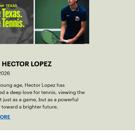
: HECTOR LOPEZ
 2026
young age, Hector Lopez has
d a deep love for tennis, viewing the
t just as a game, but as a powerful
toward a brighter future.
MORE