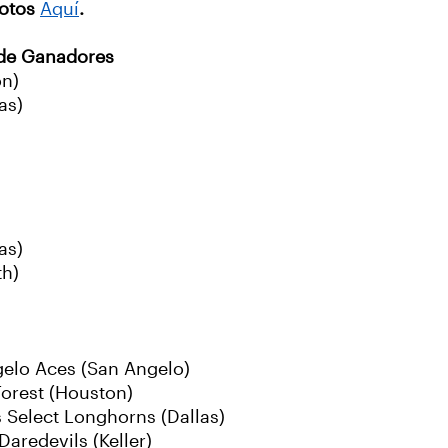
fotos
Aquí
.
 de Ganadores
on)
as)
as)
th)
elo Aces (San Angelo)
Forest (Houston)
 Select Longhorns (Dallas)
Daredevils (Keller)