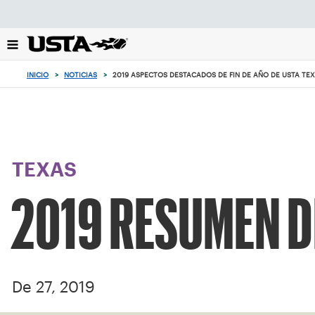
Enfoque
desde
el
botón
de
INICIO
>
NOTICIAS
>
2019 ASPECTOS DESTACADOS DE FIN DE AÑO DE USTA TE
volver
al
principio
TEXAS
2019 RESUMEN DE
De 27, 2019