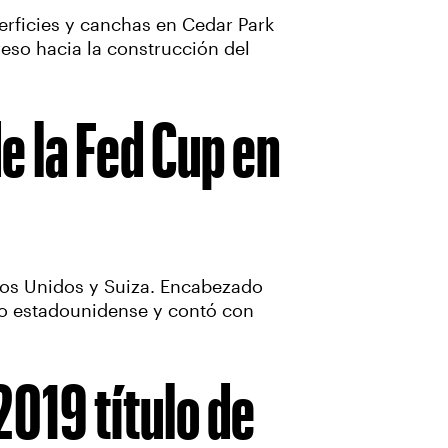
erficies y canchas en Cedar Park
reso hacia la construcción del
e la Fed Cup en
dos Unidos y Suiza. Encabezado
no estadounidense y contó con
2019 título de