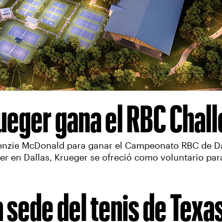
rueger gana el RBC Chal
ckenzie McDonald para ganar el Campeonato RBC de Da
recer en Dallas, Krueger se ofreció como voluntario p
a sede del tenis de Texa