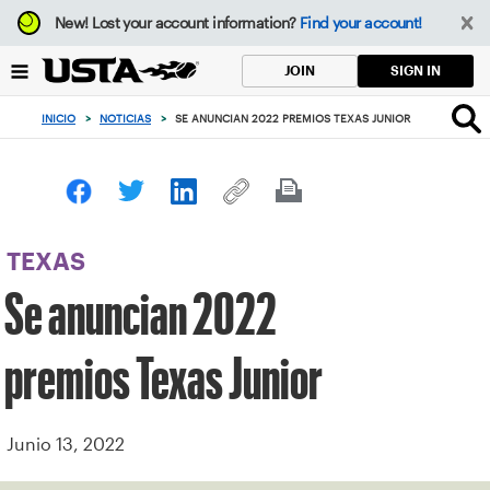
Enfoque
New!
Lost your account information?
Find your account!
desde
el
SIGN IN
JOIN
botón
de
INICIO
>
NOTICIAS
>
SE ANUNCIAN 2022 PREMIOS TEXAS JUNIOR
volver
al
principio
TEXAS
Se anuncian 2022
premios Texas Junior
Junio 13, 2022