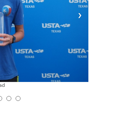
›
dad