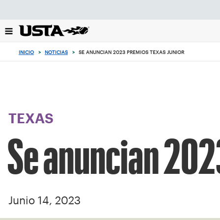
Enfoque
desde
el
botón
de
INICIO
>
NOTICIAS
>
SE ANUNCIAN 2023 PREMIOS TEXAS JUNIOR
volver
al
principio
TEXAS
Se anuncian 202
Junio 14, 2023