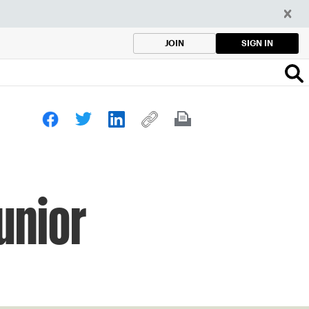
SIGN IN
JOIN
unior