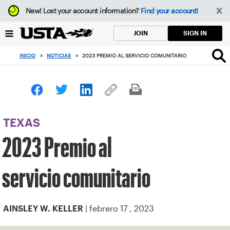
Enfoque
New!
Lost your account information?
Find your account!
desde
el
SIGN IN
JOIN
botón
de
INICIO
>
NOTICIAS
>
2023 PREMIO AL SERVICIO COMUNITARIO
volver
al
principio
TEXAS
2023 Premio al
servicio comunitario
| febrero 17 , 2023
AINSLEY W. KELLER