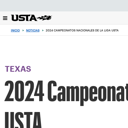
Enfoque
desde
el
botón
de
INICIO
>
NOTICIAS
>
2024 CAMPEONATOS NACIONALES DE LA LIGA USTA
volver
al
principio
TEXAS
2024 Campeonato
USTA