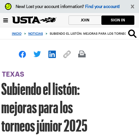
Enfoque
New!
Lost your account information?
Find your account!
desde
el
SIGN IN
JOIN
botón
de
INICIO
>
NOTICIAS
>
SUBIENDO EL LISTÓN: MEJORAS PARA LOS TORNEOS JÚNIO
volver
al
principio
TEXAS
Subiendo el listón:
mejoras para los
torneos júnior 2025